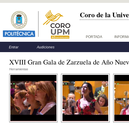
Coro de la Unive
Menú principal
PORTADA
INFORM
Menú secundario
Entrar
Audiciones
XVIII Gran Gala de Zarzuela de Año Nuev
Herramientas