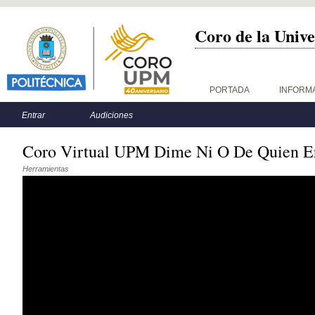
Coro de la Unive
Menú principal
PORTADA
INFORM
Menú secundario
Entrar
Audiciones
Coro Virtual UPM Dime Ni O De Quien E
Herramientas