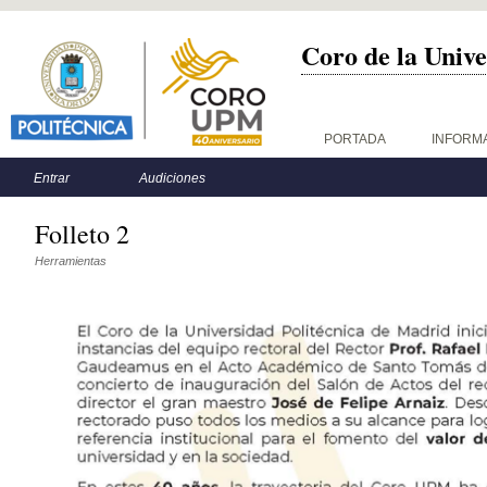
Coro de la Unive
Menú principal
PORTADA
INFORM
Menú secundario
Entrar
Audiciones
Folleto 2
Herramientas