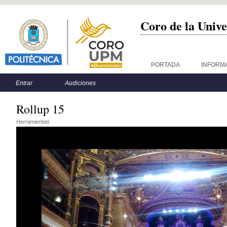
Coro de la Unive
Menú principal
PORTADA
INFORM
Menú secundario
Entrar
Audiciones
Rollup 15
Herramientas