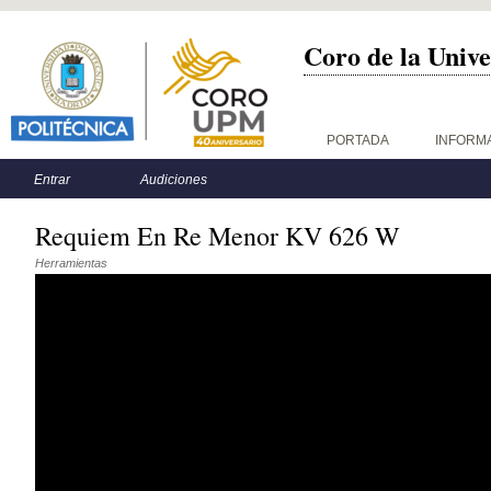
Coro de la Unive
Menú principal
PORTADA
INFORM
Menú secundario
Entrar
Audiciones
Requiem En Re Menor KV 626 W
Herramientas